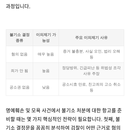
과정입니다.
불기소 결정
이의제기 가
주요 이의제기 사유
종류
능성
증거 불충분, 사실 오인, 법리 오해
혐의 없음
매우 높음
등
정당방위, 긴급피난 등 위법성 조각
죄가 안 됨
높음
사유 주장
공소시효 만료, 친고죄의 고소 취소
공소권 없음
낮음
등
명예훼손 및 모욕 사건에서 불기소 처분에 대한 항고를 준
비할 때는 몇 가지 핵심적인 전략이 필요합니다. 첫째, 불
기소 결정문을 꼼꼼히 분석하여 검찰이 어떤 근거로 혐의